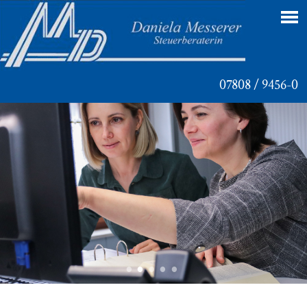
07808 / 9456-0
Navigation
überspringen
•
•
•
•
•